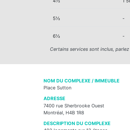
4½
1 5
5½
-
6½
-
Certains services sont inclus, parle
NOM DU COMPLEXE / IMMEUBLE
Place Sutton
ADRESSE
7400 rue Sherbrooke Ouest
Montréal, H4B 1R8
DESCRIPTION DU COMPLEXE