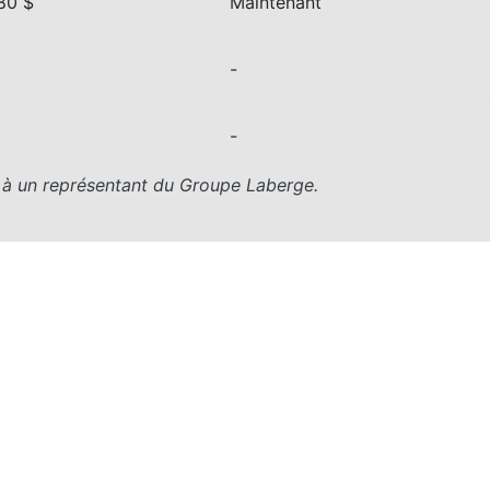
80 $
Maintenant
-
-
z à un représentant du Groupe Laberge.