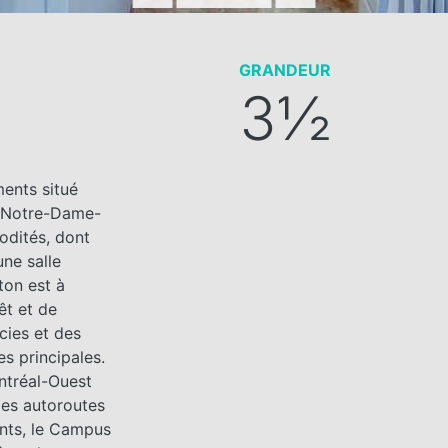
GRANDEUR
3½
ents situé
s–Notre-Dame-
odités, dont
une salle
ton est à
êt et de
cies et des
s principales.
ontréal-Ouest
des autoroutes
ants, le Campus