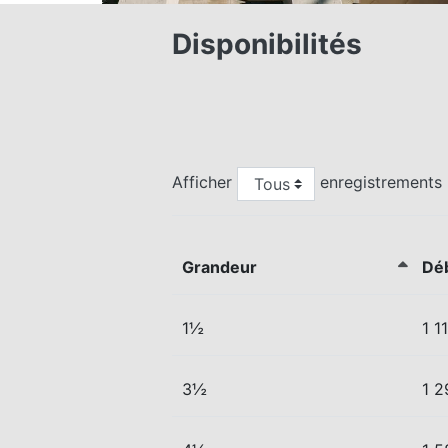
Disponibilités
Afficher
enregistrements
Grandeur
Dé
1½
1 1
3½
1 2