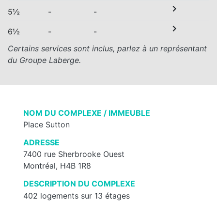
chevron_right
5½
-
-
chevron_right
6½
-
-
Certains services sont inclus, parlez à un représentant
du Groupe Laberge.
NOM DU COMPLEXE / IMMEUBLE
Place Sutton
ADRESSE
7400 rue Sherbrooke Ouest
Montréal, H4B 1R8
DESCRIPTION DU COMPLEXE
402 logements sur 13 étages