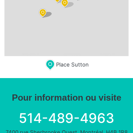
Leaflet
| Map data ©
OpenStreetMap
contributors,
CC-BY-SA
, Imagery ©
Mapbox
Place Sutton
Pour information ou visite
514-489-4963
7400 rue Sherbrooke Ouest, Montréal, H4B 1R8