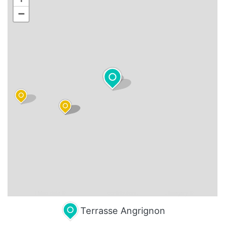
−
Leaflet
| Map data ©
OpenStreetMap
contributors,
CC-BY-SA
, Imagery ©
Mapbox
Terrasse Angrignon