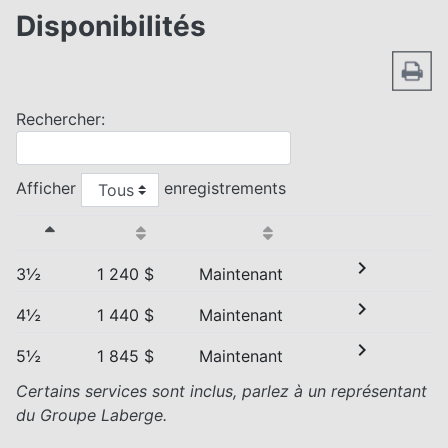
Disponibilités
Rechercher:
Afficher
enregistrements
chevron_right
3½
1 240 $
Maintenant
chevron_right
4½
1 440 $
Maintenant
chevron_right
5½
1 845 $
Maintenant
Certains services sont inclus, parlez à un représentant
du Groupe Laberge.