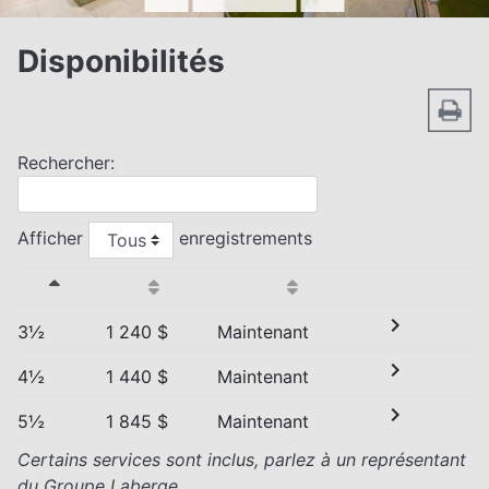
Disponibilités
Rechercher:
Afficher
enregistrements
chevron_right
3½
1 240 $
Maintenant
chevron_right
4½
1 440 $
Maintenant
chevron_right
5½
1 845 $
Maintenant
Certains services sont inclus, parlez à un représentant
du Groupe Laberge.