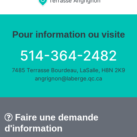
Terrasse Angrignon
Pour information ou visite
514-364-2482
7485 Terrasse Bourdeau, LaSalle, H8N 2K9
angrignon@laberge.qc.ca
Faire une demande
d'information