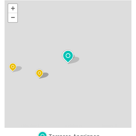
+
−
Leaflet
| Map data ©
OpenStreetMap
contributors,
CC-BY-SA
, Imagery ©
Mapbox