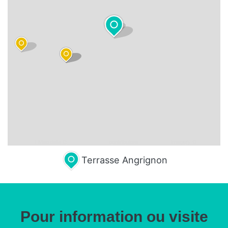
Leaflet
| Map data ©
OpenStreetMap
contributors,
CC-BY-SA
, Imagery ©
Mapbox
Terrasse Angrignon
Pour information ou visite