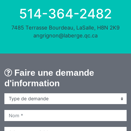
514-364-2482
7485 Terrasse Bourdeau, LaSalle, H8N 2K9
angrignon@laberge.qc.ca
Faire une demande
d'information