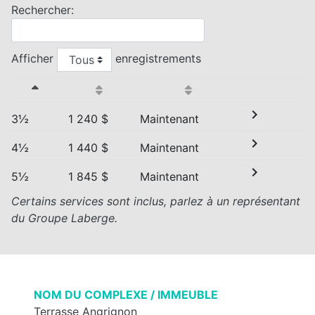
Rechercher:
Afficher
enregistrements
chevron_right
3½
1 240 $
Maintenant
chevron_right
4½
1 440 $
Maintenant
chevron_right
5½
1 845 $
Maintenant
Certains services sont inclus, parlez à un représentant
du Groupe Laberge.
NOM DU COMPLEXE / IMMEUBLE
Terrasse Angrignon