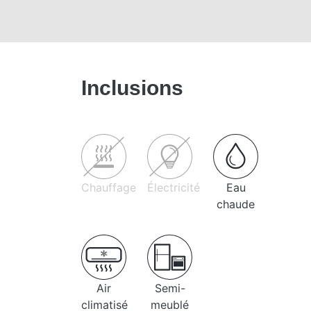
Inclusions
Chauffage
Électricité
Eau
chaude
Air
Semi-
climatisé
meublé