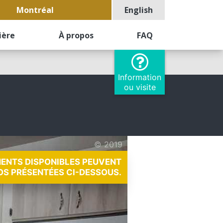
Montréal
English
ière
À propos
FAQ
Information
ou visite
© 2019
MENTS DISPONIBLES PEUVENT
OS PRÉSENTÉES CI-DESSOUS.