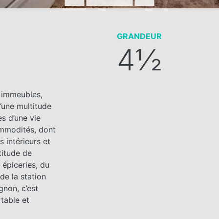
GRANDEUR
4½
 immeubles,
’une multitude
es d’une vie
ommodités, dont
 intérieurs et
ltitude de
 épiceries, du
de la station
gnon, c’est
rtable et