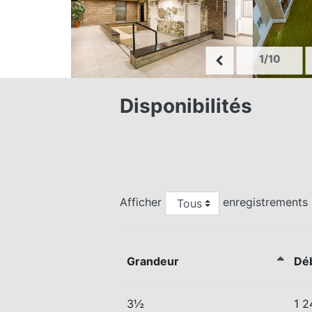
1/10
Disponibilités
Afficher
enregistrements
Grandeur
Dé
3½
1 2