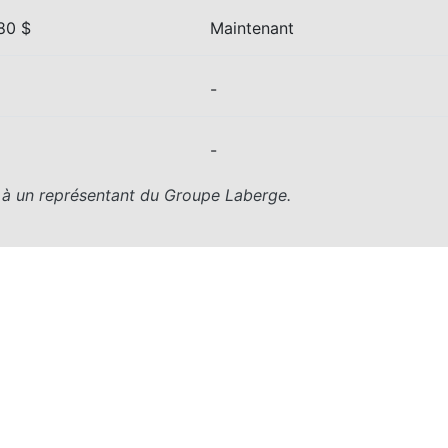
80 $
Maintenant
-
-
z à un représentant du Groupe Laberge.