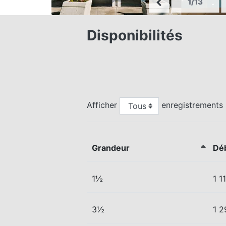
1/13
Disponibilités
Afficher
enregistrements
Grandeur
Dé
1½
1 1
3½
1 2