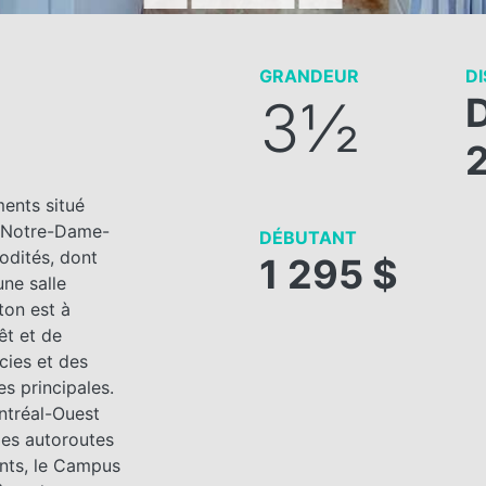
GRANDEUR
DI
3½
ents situé
s–Notre-Dame-
DÉBUTANT
odités, dont
1 295 $
une salle
ton est à
êt et de
cies et des
s principales.
ontréal-Ouest
des autoroutes
ants, le Campus