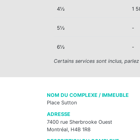
4½
1 5
5½
-
6½
-
Certains services sont inclus, parle
NOM DU COMPLEXE / IMMEUBLE
Place Sutton
ADRESSE
7400 rue Sherbrooke Ouest
Montréal, H4B 1R8