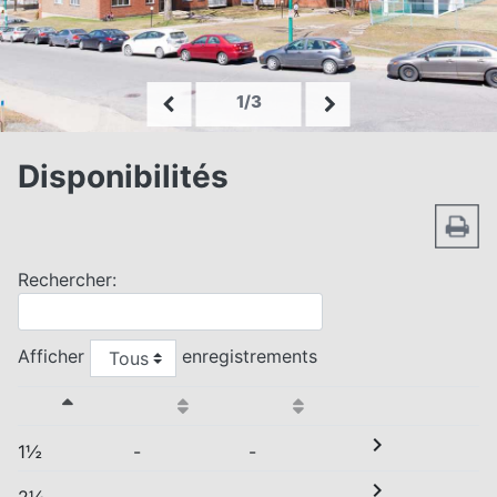
1/3
Disponibilités
Rechercher:
Afficher
enregistrements
chevron_right
1½
-
-
chevron_right