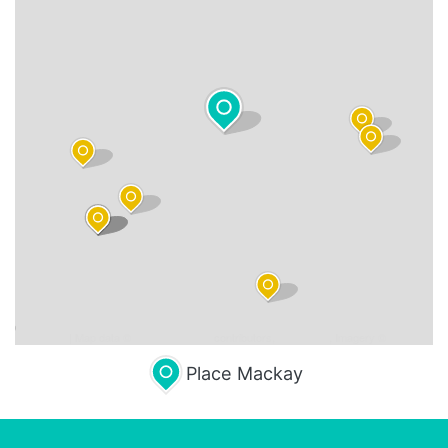
Leaflet
| Map data ©
OpenStreetMap
contributors,
CC-BY-SA
, Imagery ©
Mapbox
Place Mackay