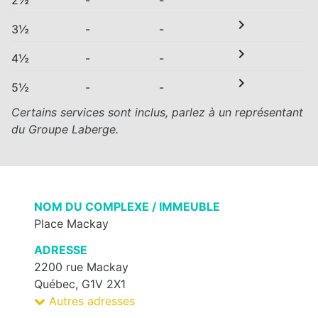
2½
-
-
chevron_right
3½
-
-
chevron_right
4½
-
-
chevron_right
5½
-
-
Certains services sont inclus, parlez à un représentant
du Groupe Laberge.
NOM DU COMPLEXE / IMMEUBLE
Place Mackay
ADRESSE
2200 rue Mackay
Québec, G1V 2X1
Autres adresses