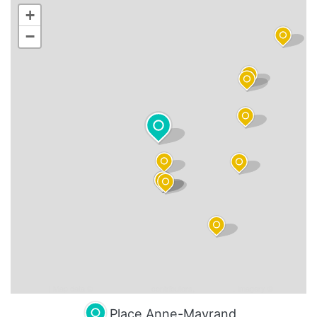
+
−
Leaflet
| Map data ©
OpenStreetMap
contributors,
CC-BY-SA
, Imagery ©
Mapbox
Place Anne-Mayrand