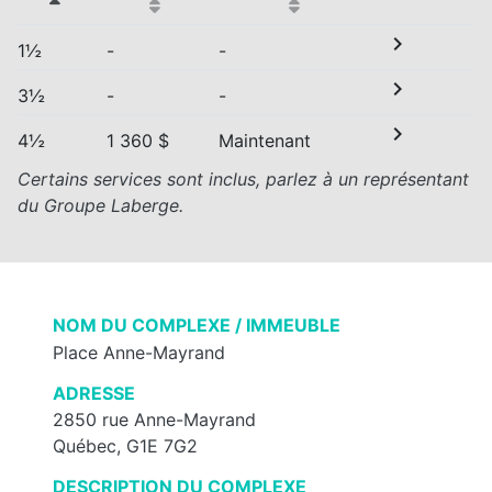
chevron_right
1½
-
-
chevron_right
3½
-
-
chevron_right
4½
1 360 $
Maintenant
Certains services sont inclus, parlez à un représentant
du Groupe Laberge.
NOM DU COMPLEXE / IMMEUBLE
Place Anne-Mayrand
ADRESSE
2850 rue Anne-Mayrand
Québec, G1E 7G2
DESCRIPTION DU COMPLEXE