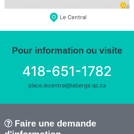
Leaflet
| Map data ©
OpenStreetMap
contributors,
CC-BY-SA
, Imagery ©
Mapbox
Le Central
Pour information ou visite
418-651-1782
place.lecentral@laberge.qc.ca
Faire une demande