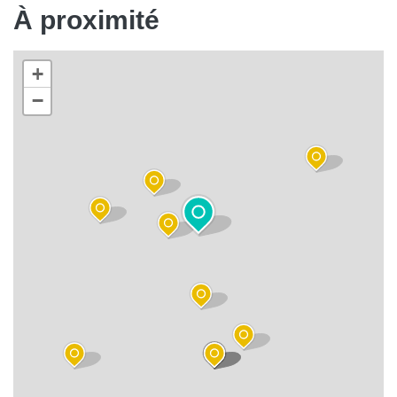
À proximité
+
−