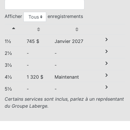
Afficher
enregistrements
chevron_right
1½
745 $
Janvier 2027
chevron_right
2½
-
-
chevron_right
3½
-
-
chevron_right
4½
1 320 $
Maintenant
chevron_right
5½
-
-
Certains services sont inclus, parlez à un représentant
du Groupe Laberge.