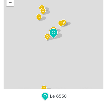
−
Leaflet
| Map data ©
OpenStreetMap
contributors,
CC-BY-SA
, Imagery ©
Mapbox
Le 6550