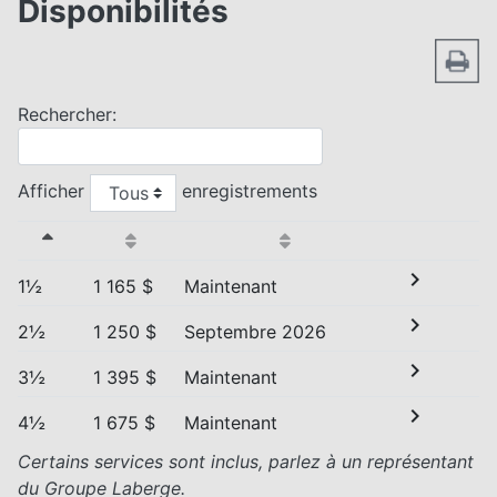
Disponibilités
Rechercher:
Afficher
enregistrements
chevron_right
1½
1 165 $
Maintenant
chevron_right
2½
1 250 $
Septembre 2026
chevron_right
3½
1 395 $
Maintenant
chevron_right
4½
1 675 $
Maintenant
Certains services sont inclus, parlez à un représentant
du Groupe Laberge.