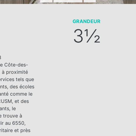
GRANDEUR
3½
3
de Côte-des-
 à proximité
ervices tels que
nts, des écoles
santé comme le
CUSM, et des
ants, le
e trouve à
ir au 6550,
itaire et près