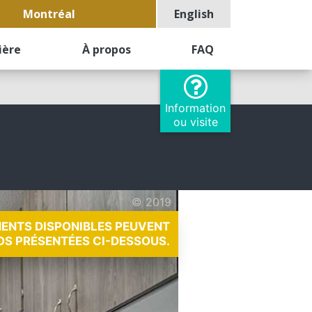
Montréal
English
ière
À propos
FAQ
Information
ou visite
© 2019
MENTS DISPONIBLES PEUVENT
OS PRÉSENTÉES CI-DESSOUS.