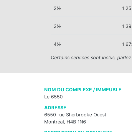
2½
1 25
3½
1 39
4½
1 67
Certains services sont inclus, parle
NOM DU COMPLEXE / IMMEUBLE
Le 6550
ADRESSE
6550 rue Sherbrooke Ouest
Montréal, H4B 1N6