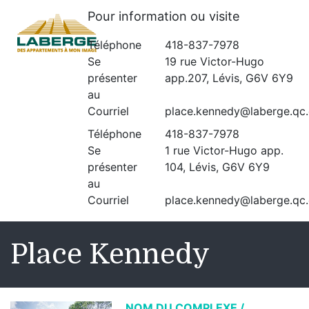
Pour information ou visite
Téléphone
418-837-7978
Se
19 rue Victor-Hugo
présenter
app.207, Lévis, G6V 6Y9
au
Courriel
place.kennedy@laberge.qc
Téléphone
418-837-7978
Se
1 rue Victor-Hugo app.
présenter
104, Lévis, G6V 6Y9
au
Courriel
place.kennedy@laberge.qc
Place Kennedy
NOM DU COMPLEXE /