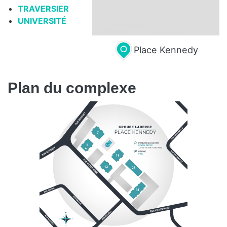
TRAVERSIER
UNIVERSITÉ
Leaflet
| Map data ©
OpenStreetMap
contributors,
CC-BY-SA
, Imagery ©
Mapbox
Place Kennedy
Plan du complexe