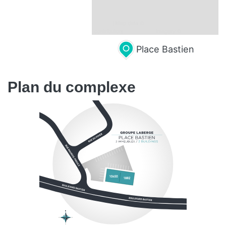
Leaflet
| Map data ©
OpenStreetMap
contributors,
CC-BY-SA
, Imagery ©
Mapbox
Place Bastien
Plan du complexe