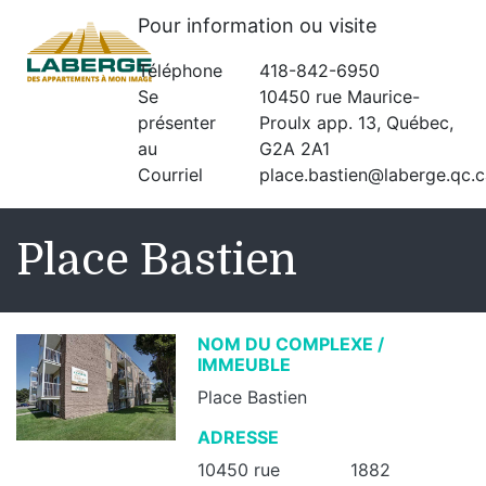
Pour information ou visite
Téléphone
418-842-6950
Se
10450 rue Maurice-
présenter
Proulx app. 13, Québec,
au
G2A 2A1
Courriel
place.bastien@laberge.qc.c
Place Bastien
NOM DU COMPLEXE /
IMMEUBLE
Place Bastien
ADRESSE
10450 rue
1882